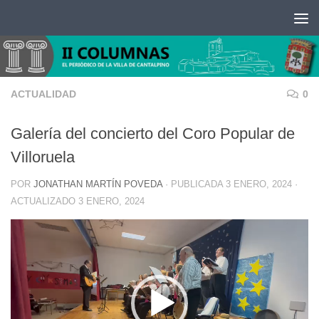
Saltar al contenido
ACTUALIDAD
0
Galería del concierto del Coro Popular de
Villoruela
POR
JONATHAN MARTÍN POVEDA
· PUBLICADA
3 ENERO, 2024
·
ACTUALIZADO
3 ENERO, 2024
Reproductor
de
vídeo