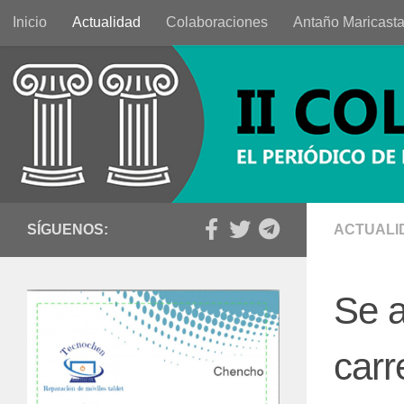
Inicio
Actualidad
Colaboraciones
Antaño Maricast
Saltar al contenido
SÍGUENOS:
ACTUALI
Se a
carr