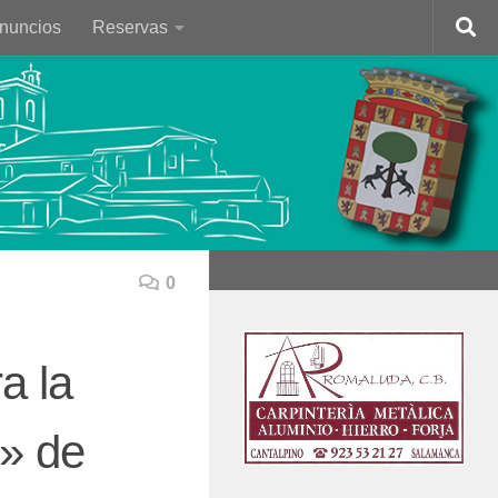
Anuncios
Reservas
0
a la
i» de