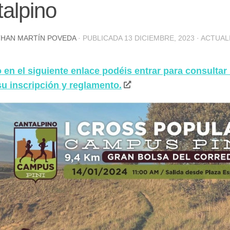
alpino
HAN MARTÍN POVEDA
· PUBLICADA
13 DICIEMBRE, 2023
· ACTUA
en el siguiente enlace podéis entrar para consultar
su inscripción y reglamento.