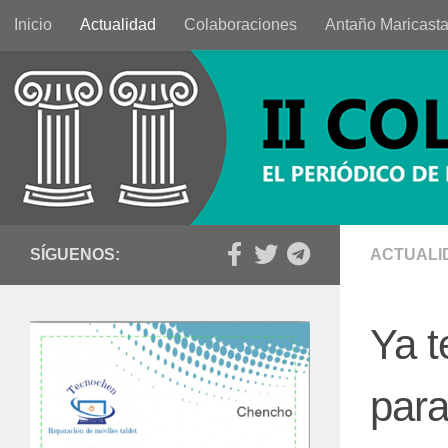
Inicio
Actualidad
Colaboraciones
Antaño Maricast
Saltar al contenido
SÍGUENOS:
ACTUALI
Ya t
para