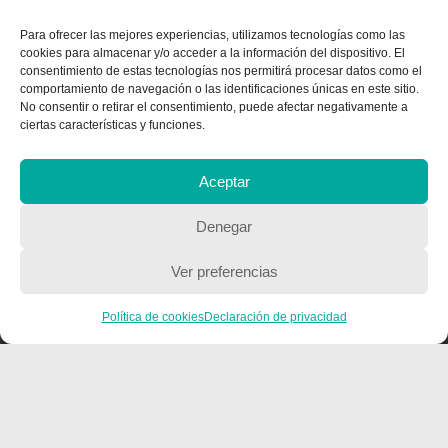
Para ofrecer las mejores experiencias, utilizamos tecnologías como las
cookies para almacenar y/o acceder a la información del dispositivo. El
QUIENES SOMOS
consentimiento de estas tecnologías nos permitirá procesar datos como el
comportamiento de navegación o las identificaciones únicas en este sitio.
Quienes somos
No consentir o retirar el consentimiento, puede afectar negativamente a
ciertas características y funciones.
POLÍTICA DE PRIVACIDAD
Aceptar
Política de privacidad
Denegar
Ver preferencias
Política de cookies
Declaración de privacidad
Copyright © 2018, Equipo IIColumnas