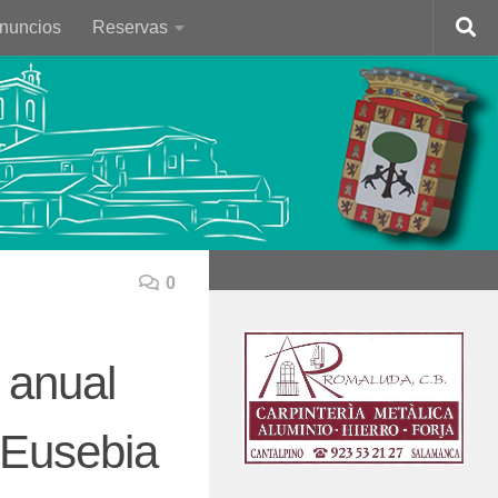
Anuncios
Reservas
0
 anual
«Eusebia