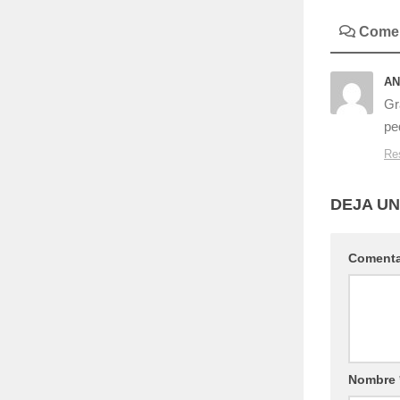
AN
Gr
pe
Re
DEJA U
Coment
Nombre
Web