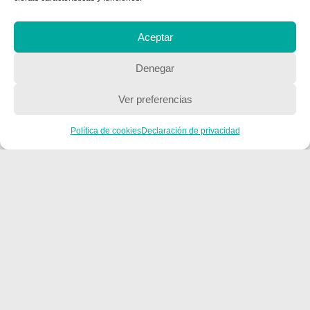
Aceptar
QUIENES SOMOS
Quienes somos
Denegar
Ver preferencias
POLÍTICA DE PRIVACIDAD
Política de cookies
Declaración de privacidad
Política de privacidad
Copyright © 2018, Equipo IIColumnas