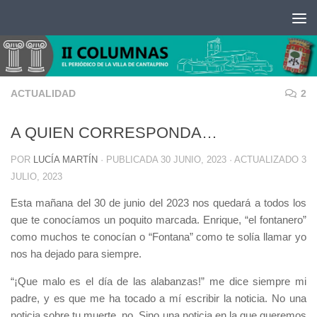
Saltar al contenido
ACTUALIDAD
2
A QUIEN CORRESPONDA…
POR
LUCÍA MARTÍN
· PUBLICADA
30 JUNIO, 2023
· ACTUALIZADO
3
JULIO, 2023
Esta mañana del 30 de junio del 2023 nos quedará a todos los
que te conocíamos un poquito marcada. Enrique, “el fontanero”
como muchos te conocían o “Fontana” como te solía llamar yo
nos ha dejado para siempre.
“¡Que malo es el día de las alabanzas!” me dice siempre mi
padre, y es que me ha tocado a mí escribir la noticia. No una
noticia sobre tu muerte, no. Sino una noticia en la que queremos