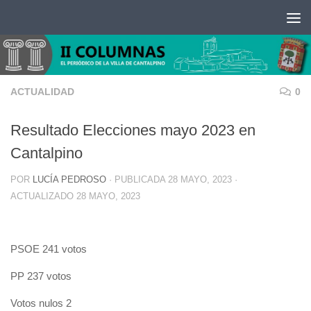
Saltar al contenido
ACTUALIDAD
0
Resultado Elecciones mayo 2023 en
Cantalpino
POR
LUCÍA PEDROSO
· PUBLICADA
28 MAYO, 2023
·
ACTUALIZADO
28 MAYO, 2023
PSOE 241 votos
PP 237 votos
Votos nulos 2