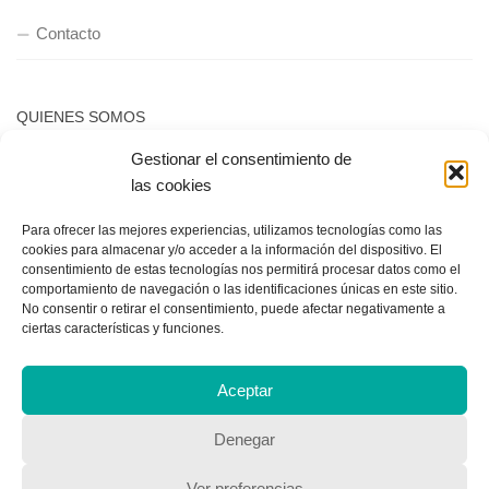
Contacto
QUIENES SOMOS
Gestionar el consentimiento de
Quienes somos
las cookies
Para ofrecer las mejores experiencias, utilizamos tecnologías como las
POLÍTICA DE PRIVACIDAD
cookies para almacenar y/o acceder a la información del dispositivo. El
consentimiento de estas tecnologías nos permitirá procesar datos como el
Política de privacidad
comportamiento de navegación o las identificaciones únicas en este sitio.
No consentir o retirar el consentimiento, puede afectar negativamente a
ciertas características y funciones.
Aceptar
Denegar
Copyright © 2018, Equipo IIColumnas
Ver preferencias