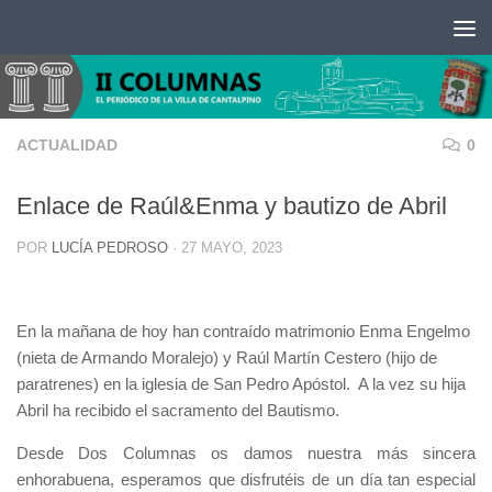
Saltar al contenido
ACTUALIDAD
0
Enlace de Raúl&Enma y bautizo de Abril
POR
LUCÍA PEDROSO
·
27 MAYO, 2023
En la mañana de hoy han contraído matrimonio Enma Engelmo
(nieta de Armando Moralejo) y Raúl Martín Cestero (hijo de
paratrenes) en la iglesia de San Pedro Apóstol. A la vez su hija
Abril ha recibido el sacramento del Bautismo.
Desde Dos Columnas os damos nuestra más sincera
enhorabuena, esperamos que disfrutéis de un día tan especial