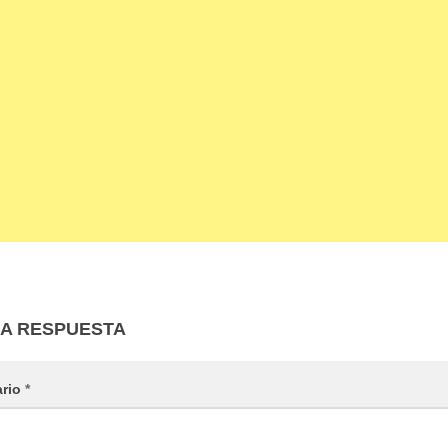
NA RESPUESTA
ario
*