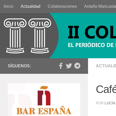
Inicio
Actualidad
Colaboraciones
Antaño Maricast
Saltar al contenido
SÍGUENOS:
ACTUALI
Café
POR
LUCÍA