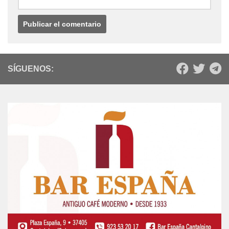
Nombre
*
Correo electrónico
*
Web
SÍGUENOS: