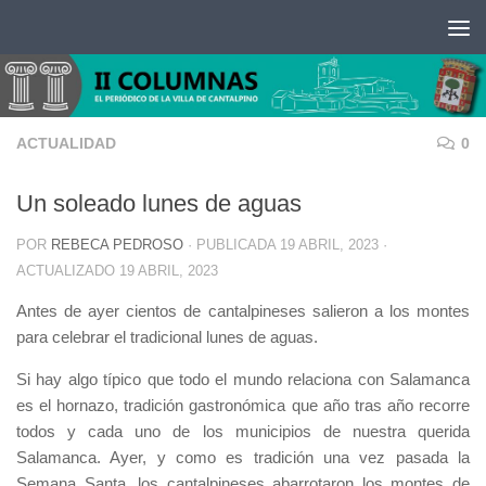
Saltar al contenido
ACTUALIDAD
0
Un soleado lunes de aguas
POR
REBECA PEDROSO
· PUBLICADA
19 ABRIL, 2023
·
ACTUALIZADO
19 ABRIL, 2023
Antes de ayer cientos de cantalpineses salieron a los montes
para celebrar el tradicional lunes de aguas.
Si hay algo típico que todo el mundo relaciona con Salamanca
es el hornazo, tradición gastronómica que año tras año recorre
todos y cada uno de los municipios de nuestra querida
Salamanca. Ayer
, y como es tradición una vez pasada la
Semana Santa, los cantalpineses abarrotaron los montes de