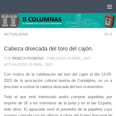
Saltar al contenido
ACTUALIDAD
0
Cabeza disecada del toro del cajón.
POR
REBECA PEDROSO
· PUBLICADA
19 ABRIL, 2023
·
ACTUALIZADO
19 ABRIL, 2023
Con motivo de la celebración del toro del cajón el día 13-05-
2023 de la asociación cultural taurina de Cantalpino, se va a
proceder a sortear la cabeza disecada del toro «caramelo».
Todo el que esté interesado podrá comprar papeletas por
importe de 2€ a los miembros de la junta y en el bar España,
ente otros. El agraciado será el poseedor de la papeleta cuyo
número coincida con las últimas 4 cifras del Sorteo Nacional de