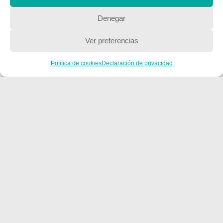
Denegar
QUIENES SOMOS
Ver preferencias
Quienes somos
Política de cookies
Declaración de privacidad
POLÍTICA DE PRIVACIDAD
Política de privacidad
Copyright © 2018, Equipo IIColumnas