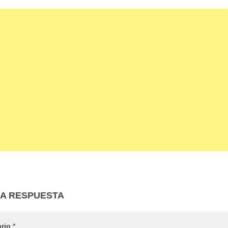
NA RESPUESTA
ario
*