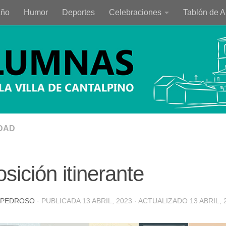
año
Humor
Deportes
Celebraciones
Tablón de 
DAD
sición itinerante
 PEDROSO
· PUBLICADA
13 ABRIL, 2023
· ACTUALIZADO
13 ABRIL, 