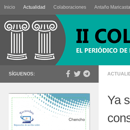
Inicio
Actualidad
Colaboraciones
Antaño Maricast
Saltar al contenido
SÍGUENOS:
ACTUALI
Ya s
cons