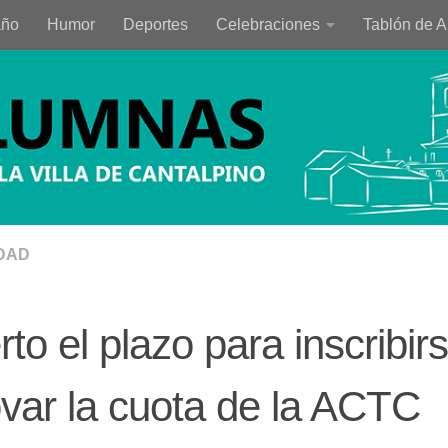
año
Humor
Deportes
Celebraciones
Tablón de 
DAD
rto el plazo para inscribir
var la cuota de la ACTC