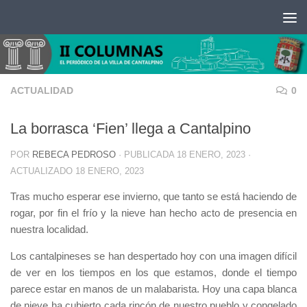
Saltar al contenido
ACTUALIDAD
0
La borrasca ‘Fien’ llega a Cantalpino
POR
REBECA PEDROSO
· PUBLICADA
18 ENERO, 2023
·
ACTUALIZADO
18 ENERO, 2023
Tras mucho esperar ese invierno, que tanto se está haciendo de
rogar, por fin el frío y la nieve han hecho acto de presencia en
nuestra localidad.
Los cantalpineses se han despertado hoy con una imagen difícil
de ver en los tiempos en los que estamos, donde el tiempo
parece estar en manos de un malabarista. Hoy una capa blanca
de nieve ha cubierto cada rincón de nuestro pueblo y congelado