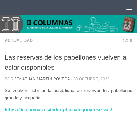
Saltar al contenido
ACTUALIDAD
0
Las reservas de los pabellones vuelven a
estar disponibles
POR
JONATHAN MARTÍN POVEDA
·
30 OCTUBRE, 2022
Se vuelven habilitar la posibilidad de reservar los pabellones
grande y pequeño.
https://iicolumnas.es/index.php/category/reservas/