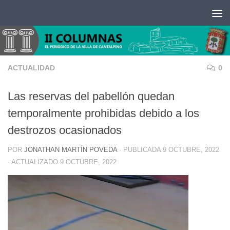
Saltar al contenido
ACTUALIDAD
0
Las reservas del pabellón quedan
temporalmente prohibidas debido a los
destrozos ocasionados
POR
JONATHAN MARTÍN POVEDA
· PUBLICADA
9 OCTUBRE, 2022
· ACTUALIZADO
9 OCTUBRE, 2022
Reproductor
de
vídeo