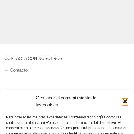
CONTACTA CON NOSOTROS
Contacto
QUIENES SOMOS
Gestionar el consentimiento de
las cookies
Quienes somos
Para ofrecer las mejores experiencias, utilizamos tecnologías como las
cookies para almacenar y/o acceder a la información del dispositivo. El
POLÍTICA DE PRIVACIDAD
consentimiento de estas tecnologías nos permitirá procesar datos como el
comportamiento de navegación o las identificaciones únicas en este sitio.