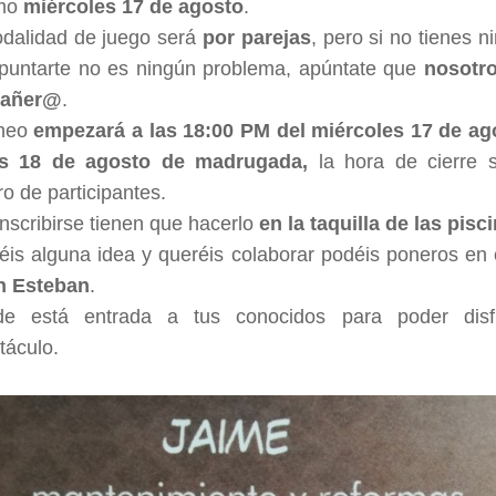
imo
miércoles 17 de agosto
.
dalidad de juego será
por parejas
, pero si no tienes n
puntarte no es ningún problema, apúntate que
nosotr
añer@
.
rneo
empezará a las 18:00 PM del miércoles 17 de ag
es 18 de agosto de madrugada
,
la hora de cierre s
o de participantes.
inscribirse tienen que hacerlo
en la taquilla de las
pisc
néis alguna idea y queréis colaborar podéis poneros en
n Esteban
.
nde está entrada a tus conocidos para poder dis
táculo.