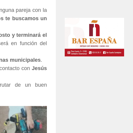
inguna pareja con la
os te buscamos un
osto
y terminará el
erá en función del
inas municipales
.
 contacto con
Jesús
frutar de un buen