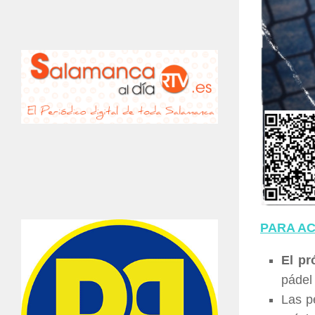
PARA AC
El pr
pádel
Las p