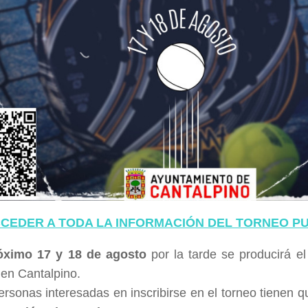
CEDER A TODA LA INFORMACIÓN DEL TORNEO PU
óximo 17 y 18 de agosto
por la tarde se producirá e
 en Cantalpino.
ersonas interesadas en inscribirse en el torneo tienen q