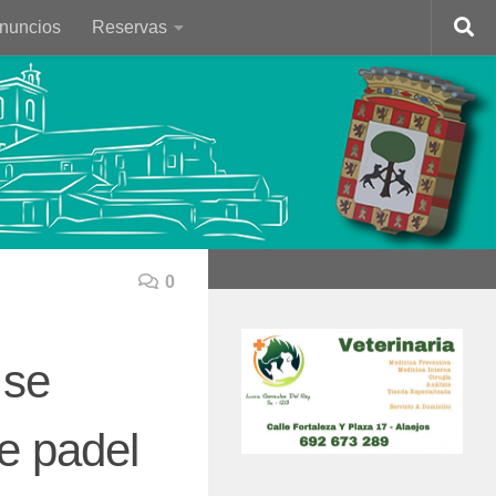
Anuncios
Reservas
0
 se
e padel