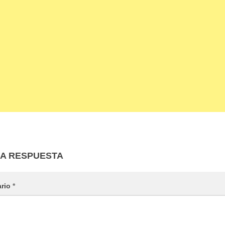
NA RESPUESTA
ario
*