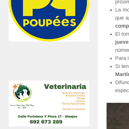
próx
La mo
que a
comp
El to
juev
númer
Para 
Si te
Martí
Difu
espec