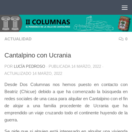
Saltar al contenido
ACTUALIDAD
0
Cantalpino con Ucrania
POR
LUCÍA PEDROSO
· PUBLICADA
14 MARZO, 2022
·
ACTUALIZADO
14 MARZO, 2022
Desde Dos Columnas nos hemos puesto en contacto con
Beatriz (Chicue) debido a que ha comenzado la búsqueda en
redes sociales de una casa para alquilar en Cantalpino con el fin
de alojar a una familia procedente de Ucrania que ha
emprendido un viaje cruzando todo el continente huyendo de la
guerra.
Se pide que si alguien está interesado en alquilar una vivienda