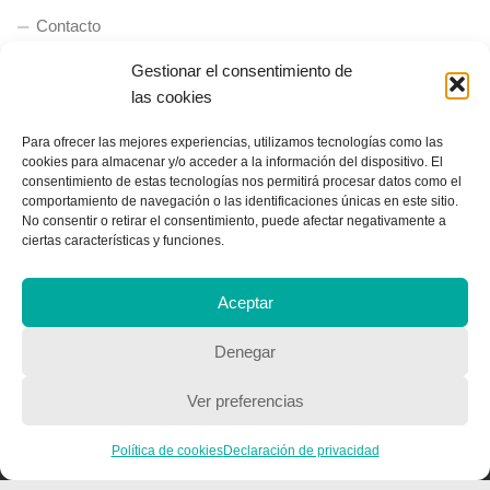
Contacto
Gestionar el consentimiento de
las cookies
QUIENES SOMOS
Para ofrecer las mejores experiencias, utilizamos tecnologías como las
Quienes somos
cookies para almacenar y/o acceder a la información del dispositivo. El
consentimiento de estas tecnologías nos permitirá procesar datos como el
comportamiento de navegación o las identificaciones únicas en este sitio.
No consentir o retirar el consentimiento, puede afectar negativamente a
POLÍTICA DE PRIVACIDAD
ciertas características y funciones.
Política de privacidad
Aceptar
Denegar
Ver preferencias
Copyright © 2018, Equipo IIColumnas
Política de cookies
Declaración de privacidad