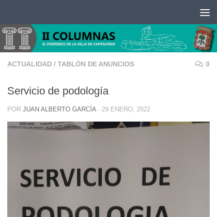
Saltar al contenido
ACTUALIDAD
/
TABLÓN DE ANUNCIOS
0
Servicio de podología
POR
JUAN ALBERTO GARCÍA
·
29 ENERO, 2022