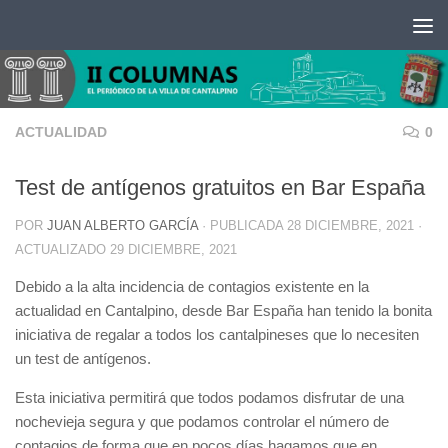
Saltar al contenido
ACTUALIDAD
0
Test de antígenos gratuitos en Bar España
POR
JUAN ALBERTO GARCÍA
· PUBLICADA
28 DICIEMBRE, 2021
·
ACTUALIZADO
29 DICIEMBRE, 2021
Debido a la alta incidencia de contagios existente en la
actualidad en Cantalpino, desde Bar España han tenido la bonita
iniciativa de regalar a todos los cantalpineses que lo necesiten
un test de antígenos.
Esta iniciativa permitirá que todos podamos disfrutar de una
nochevieja segura y que podamos controlar el número de
contagios de forma que en pocos días hagamos que en