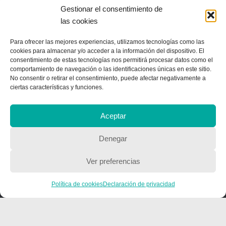
Contacto
Gestionar el consentimiento de
las cookies
QUIENES SOMOS
Para ofrecer las mejores experiencias, utilizamos tecnologías como las
cookies para almacenar y/o acceder a la información del dispositivo. El
Quienes somos
consentimiento de estas tecnologías nos permitirá procesar datos como el
comportamiento de navegación o las identificaciones únicas en este sitio.
No consentir o retirar el consentimiento, puede afectar negativamente a
ciertas características y funciones.
POLÍTICA DE PRIVACIDAD
Aceptar
Política de privacidad
Denegar
Ver preferencias
Política de cookies
Declaración de privacidad
Copyright © 2018, Equipo IIColumnas