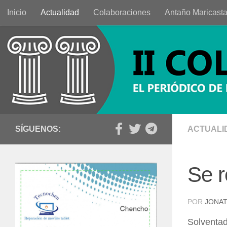
Inicio
Actualidad
Colaboraciones
Antaño Maricast
Saltar al contenido
SÍGUENOS:
ACTUALI
Se r
POR
JONAT
Solventad