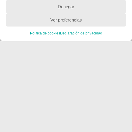
Denegar
Ver preferencias
Política de cookies
Declaración de privacidad
CONTACTA CON NOSOTROS
Contacto
QUIENES SOMOS
Quienes somos
POLÍTICA DE PRIVACIDAD