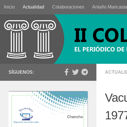
Inicio
Actualidad
Colaboraciones
Antaño Maricast
Saltar al contenido
SÍGUENOS:
ACTUALI
Vac
197