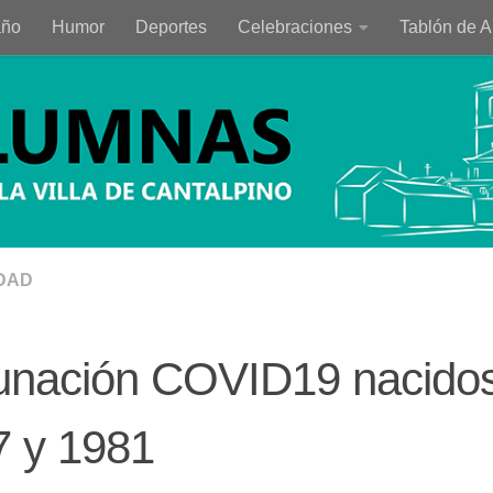
año
Humor
Deportes
Celebraciones
Tablón de 
DAD
unación COVID19 nacidos
7 y 1981