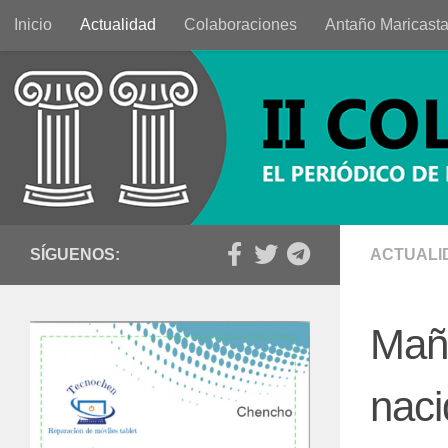
Inicio
Actualidad
Colaboraciones
Antaño Maricast
Saltar al contenido
SÍGUENOS:
ACTUALI
Mañ
naci