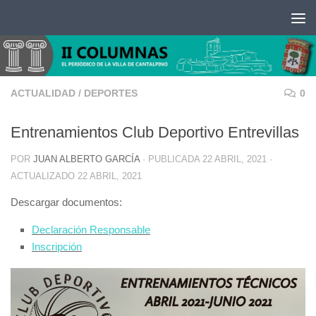
Saltar al contenido
ACTUALIDAD
/
DEPORTES
0
Entrenamientos Club Deportivo Entrevillas
POR
JUAN ALBERTO GARCÍA
· PUBLICADA
22 ABRIL, 2021
·
ACTUALIZADO
22 ABRIL, 2021
Descargar documentos:
Declaración Responsable
Inscripción