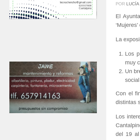
POR
LUCÍA
El Ayunta
‘Mujeres’ 
La exposi
Los p
muy co
Un br
social
Con el fi
distintas 
Los inter
Cantalpin
del 19 al