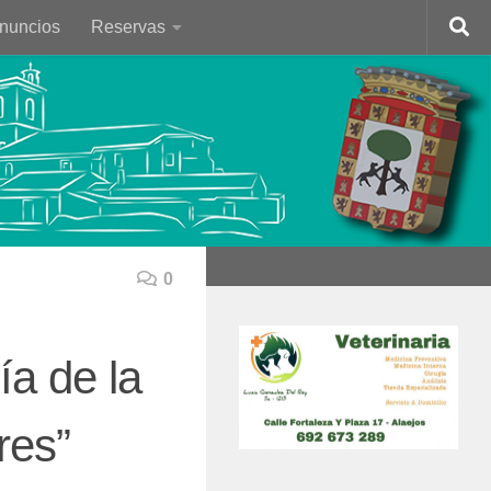
Anuncios
Reservas
0
a de la
res”