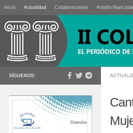
Inicio
Actualidad
Colaboraciones
Antaño Maricast
Saltar al contenido
SÍGUENOS:
ACTUALI
Cant
Muje