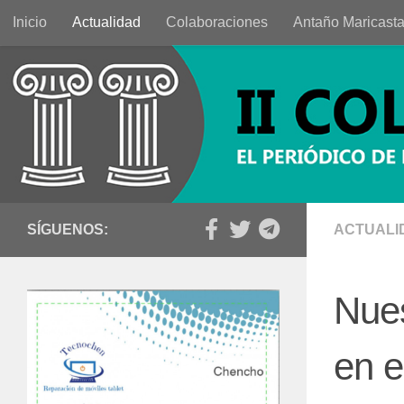
Inicio
Actualidad
Colaboraciones
Antaño Maricast
Saltar al contenido
SÍGUENOS:
ACTUALI
Nue
en e