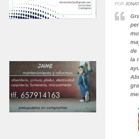
POR
JONAT
Gra
per
mu
may
de 
la 
ayu
Ab
gra
met