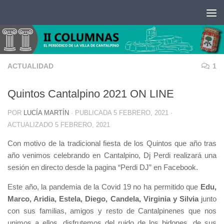
Saltar al contenido
ACTUALIDAD
1
Quintos Cantalpino 2021 ON LINE
POR
LUCÍA MARTÍN
· PUBLICADA
5 FEBRERO, 2021
·
ACTUALIZADO
5 FEBRERO, 2021
Con motivo de la tradicional fiesta de los Quintos que año tras
año venimos celebrando en Cantalpino, Dj Perdi realizará una
sesión en directo desde la pagina “Perdi DJ” en Facebook.
Este año, la pandemia de la Covid 19 no ha permitido que
Edu,
Marco,
Aridia
, Estela, Diego, Candela, Virginia y Silvia
junto
con sus familias, amigos y resto de Cantalpinenes que nos
unimos a ellos, disfrutemos del ruido de los bidones, de sus