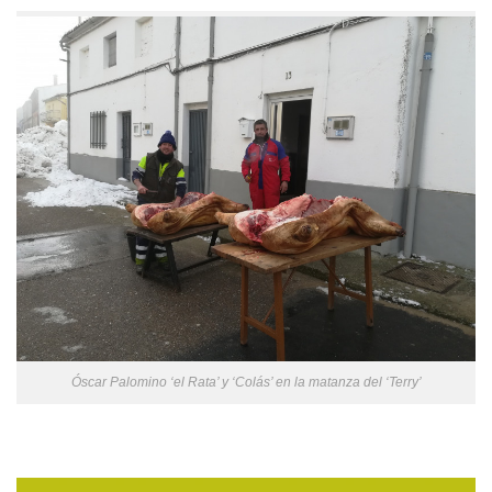
Óscar Palomino ‘el Rata’ y ‘Colás’ en la matanza del ‘Terry’