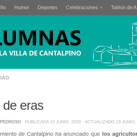
año
Humor
Deportes
Celebraciones
Tablón de 
DAD
 de eras
 PEDROSO
· PUBLICADA
19 JUNIO, 2020
· ACTUALIZADO
19 JUNIO,
amiento de Cantalpino ha anunciado que
los agricult