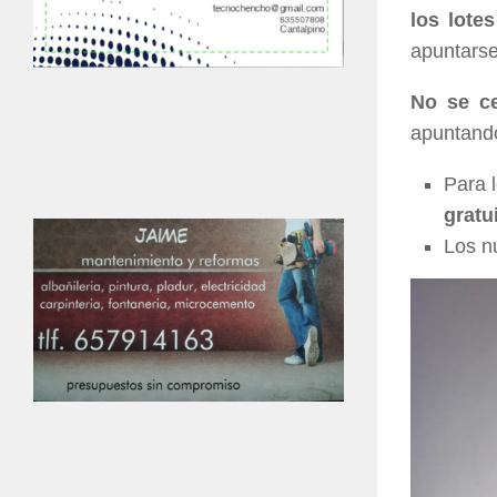
los lote
apuntarse
No se ce
apuntand
Para l
gratu
Los n