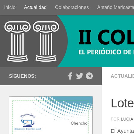
Inicio
Actualidad
Colaboraciones
Antaño Maricast
Saltar al contenido
SÍGUENOS:
ACTUALI
Lote
POR
LUCÍA
El Ayunt