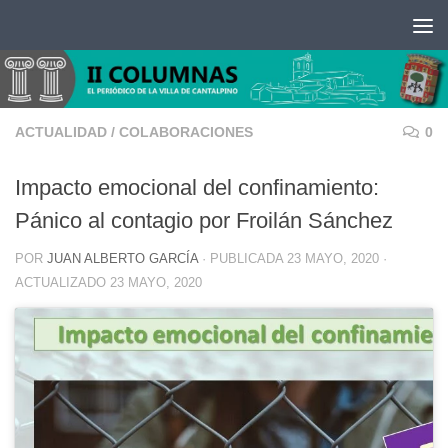
Saltar al contenido
ACTUALIDAD
/
COLABORACIONES
0
Impacto emocional del confinamiento:
Pánico al contagio por Froilán Sánchez
POR
JUAN ALBERTO GARCÍA
· PUBLICADA
23 MAYO, 2020
·
ACTUALIZADO
23 MAYO, 2020