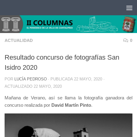
Saltar al contenido
ACTUALIDAD
0
Resultado concurso de fotografías San
Isidro 2020
POR
LUCÍA PEDROSO
· PUBLICADA
22 MAYO, 2020
·
ACTUALIZADO
22 MAYO, 2020
Mañana de Verano, así se llama la fotografía ganadora del
concurso realizada por
David Martín Pinto
.