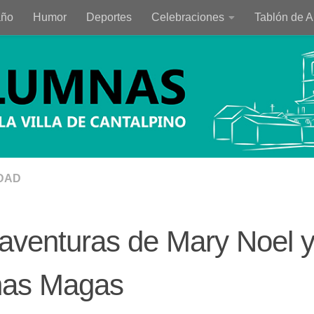
año
Humor
Deportes
Celebraciones
Tablón de 
DAD
aventuras de Mary Noel y
nas Magas