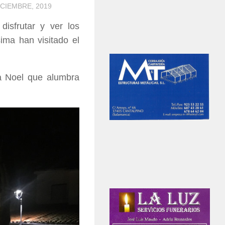
ICIEMBRE, 2019
isfrutar y ver los
ima han visitado el
a Noel que alumbra