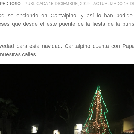
 PEDROSO
· PUBLICADA
15 DICIEMBRE, 2019
· ACTUALIZADO
16 D
ad se enciende en Cantalpino, y así lo han podido d
eses que desde el este puente de la fiesta de la purís
edad para esta navidad, Cantalpino cuenta con Pap
 nuestras calles.