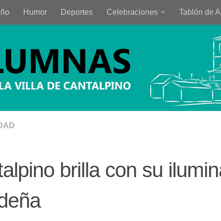
año
Humor
Deportes
Celebraciones
Tablón de 
DAD
alpino brilla con su ilumi
ideña