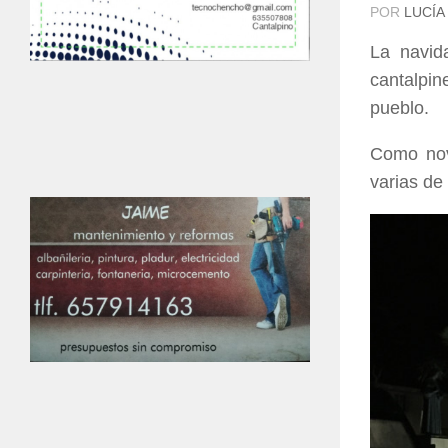
POR
LUCÍA
La navid
cantalpin
pueblo.
Como nov
varias de