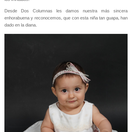
Desde Dos Columnas les damos nuestra más sincera
enhorabuena y reconocemos, que con esta niña tan guapa, han
dado en la diana.