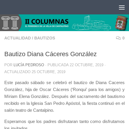
Saltar al contenido
ACTUALIDAD
/
BAUTIZOS
0
Bautizo Diana Cáceres González
POR
LUCÍA PEDROSO
· PUBLICADA
22 OCTUBRE, 2019
·
ACTUALIZADO
25 OCTUBRE, 2019
Este pasado sábado se celebró el bautizo de Diana Caceres
González, hija de Oscar Cáceres (‘Ronqui’ para los amigos) y
Míriam Elena González. Después del sacramento del bautismo
recibido en la Iglesia San Pedro Apóstol, la fiesta continuó en el
salón teatro de Cantalpino.
Esperamos que los padres disfrutaran tanto como disfrutamos
los invitados.