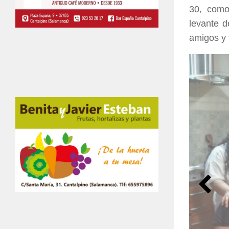
30, como
levante d
amigos y f