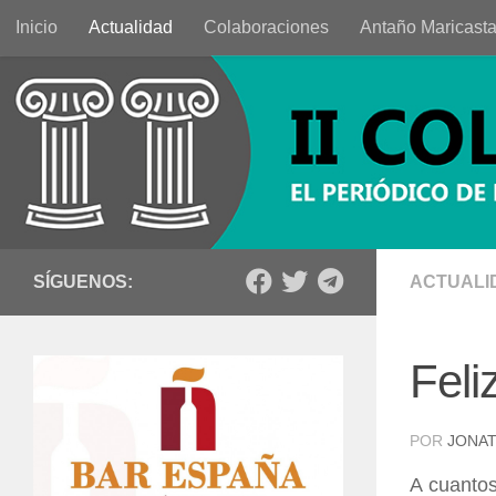
Inicio
Actualidad
Colaboraciones
Antaño Maricast
Saltar al contenido
SÍGUENOS:
ACTUALI
Fel
POR
JONAT
A cuantos