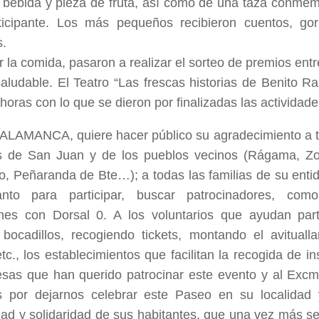
, bebida y pieza de fruta, así como de una taza conmem
ticipante. Los más pequeños recibieron cuentos, go
s.
zar la comida, pasaron a realizar el sorteo de premios en
saludable. El Teatro “Las frescas historias de Benito Ra
 horas con lo que se dieron por finalizadas las actividade
AMANCA, quiere hacer público su agradecimiento a t
 de San Juan y de los pueblos vecinos (Rágama, Zor
o, Peñaranda de Bte…); a todas las familias de su ent
anto para participar, buscar patrocinadores, co
ones con Dorsal 0. A los voluntarios que ayudan par
bocadillos, recogiendo tickets, montando el avitualla
etc., los establecimientos que facilitan la recogida de i
sas que han querido patrocinar este evento y al Exc
s por dejarnos celebrar este Paseo en su localidad 
ad y solidaridad de sus habitantes, que una vez más s