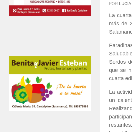
POR
LUCIA
La cuarta
más de 2
Salamanc
Paradina
Saludabl
Sordos d
que se ha
cuarta ed
La activi
un calen
Realizand
particip
restantes