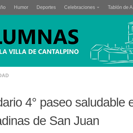
año
Humor
Deportes
Celebraciones
Tablón de 
DAD
dario 4° paseo saludable 
adinas de San Juan