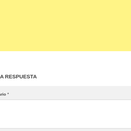
NA RESPUESTA
ario
*