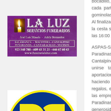
bocadillo
cada par
gominola
Al finali
la cesta 
las 16:00
ASPAS-SAL
Paradinas
Cantalpin
unirse t
aportaci
haciendo 
regalos, 
las empre
Paradina
generosid