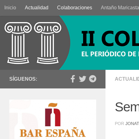
Inicio
Actualidad
Colaboraciones
Antaño Maricast
Saltar al contenido
SÍGUENOS:
ACTUALI
Sem
POR
JONAT