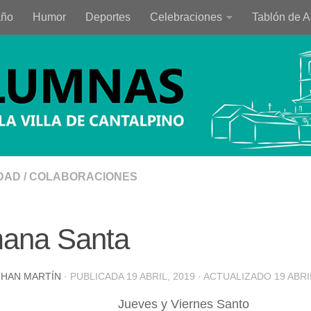
año
Humor
Deportes
Celebraciones
Tablón de 
DAD
/
COLABORACIONES
ana Santa
HAN MARTÍN
· PUBLICADA
19 ABRIL, 2019
· ACTUALIZADO
19 ABRI
Jueves y Viernes Santo