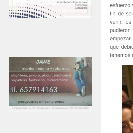
esfuerzo 
fin de se
venir, os
pudieron 
empezar s
que debid
tenemos a