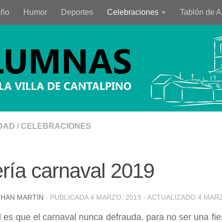
año
Humor
Deportes
Celebraciones
Tablón de 
DAD
/
CELEBRACIONES
ría carnaval 2019
HAN MARTÍN
· PUBLICADA
4 MARZO, 2019
· ACTUALIZADO
4 MARZ
 es que el carnaval nunca defrauda, para no ser una fiest