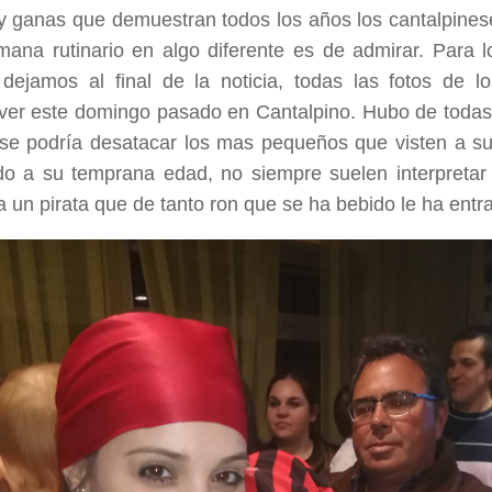
y ganas que demuestran todos los años los cantalpinese
mana rutinario en algo diferente es de admirar. Para l
 dejamos al final de la noticia, todas las fotos de l
ver este domingo pasado en Cantalpino. Hubo de todas 
e podría desatacar los mas pequeños que visten a su
o a su temprana edad, no siempre suelen interpretar
 un pirata que de tanto ron que se ha bebido le ha entr