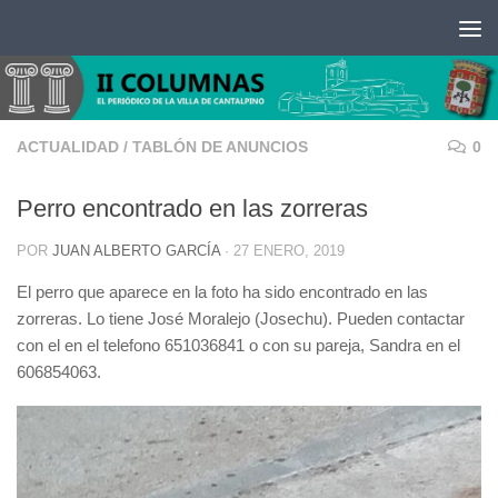
Saltar al contenido
ACTUALIDAD
/
TABLÓN DE ANUNCIOS
0
Perro encontrado en las zorreras
POR
JUAN ALBERTO GARCÍA
·
27 ENERO, 2019
El perro que aparece en la foto ha sido encontrado en las
zorreras. Lo tiene José Moralejo (Josechu). Pueden contactar
con el en el telefono
651036841
o con su pareja, Sandra en el
606854063
.