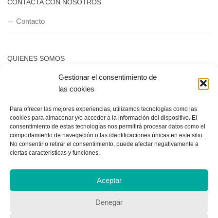
CONTACTA CON NOSOTROS
Contacto
QUIENES SOMOS
Gestionar el consentimiento de
Quienes somos
las cookies
Para ofrecer las mejores experiencias, utilizamos tecnologías como las
POLÍTICA DE PRIVACIDAD
cookies para almacenar y/o acceder a la información del dispositivo. El
consentimiento de estas tecnologías nos permitirá procesar datos como el
Política de privacidad
comportamiento de navegación o las identificaciones únicas en este sitio.
No consentir o retirar el consentimiento, puede afectar negativamente a
ciertas características y funciones.
Aceptar
Denegar
Copyright © 2018, Equipo IIColumnas