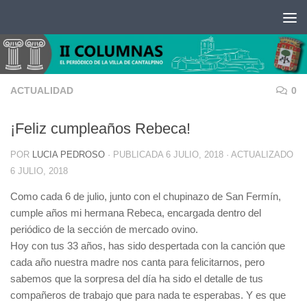
Saltar al contenido
ACTUALIDAD
0
¡Feliz cumpleaños Rebeca!
POR
LUCIA PEDROSO
· PUBLICADA
6 JULIO, 2018
· ACTUALIZADO
6 JULIO, 2018
Como cada 6 de julio, junto con el chupinazo de San Fermín,
cumple años mi hermana Rebeca, encargada dentro del
periódico de la sección de mercado ovino.
Hoy con tus 33 años, has sido despertada con la canción que
cada año nuestra madre nos canta para felicitarnos, pero
sabemos que la sorpresa del día ha sido el detalle de tus
compañeros de trabajo que para nada te esperabas. Y es que