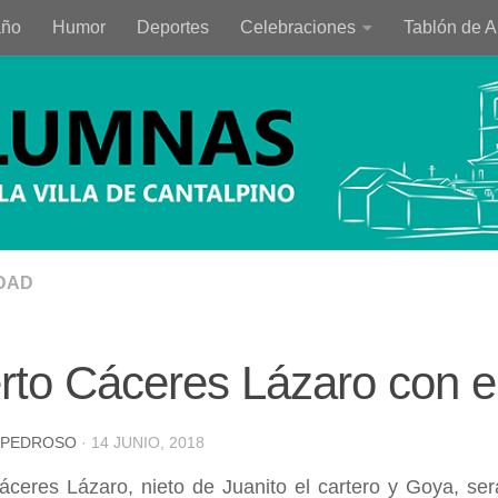
año
Humor
Deportes
Celebraciones
Tablón de 
DAD
rto Cáceres Lázaro con e
 PEDROSO
·
14 JUNIO, 2018
áceres Lázaro, nieto de Juanito el cartero y Goya, se