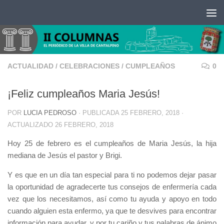
Saltar al contenido
ACTUALIDAD
/
CELEBRACIONES
/
CUMPLEAÑOS
0
¡Feliz cumpleaños Maria Jesús!
POR
LUCIA PEDROSO
· PUBLICADA
25 FEBRERO, 2018
·
ACTUALIZADO
26 FEBRERO, 2018
Hoy 25 de febrero es el cumpleaños de Maria Jesús, la hija
mediana de Jesús el pastor y Brigi.
Y es que en un día tan especial para ti no podemos dejar pasar
la oportunidad de agradecerte tus consejos de enfermería cada
vez que los necesitamos, así como tu ayuda y apoyo en todo
cuando alguien esta enfermo, ya que te desvives para encontrar
información para ayudar, y por tu cariño y tus palabras de ánimo