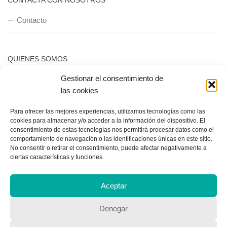
CONTACTA CON NOSOTROS
Contacto
QUIENES SOMOS
Gestionar el consentimiento de
Quienes somos
las cookies
Para ofrecer las mejores experiencias, utilizamos tecnologías como las
POLÍTICA DE PRIVACIDAD
cookies para almacenar y/o acceder a la información del dispositivo. El
consentimiento de estas tecnologías nos permitirá procesar datos como el
Política de privacidad
comportamiento de navegación o las identificaciones únicas en este sitio.
No consentir o retirar el consentimiento, puede afectar negativamente a
ciertas características y funciones.
Aceptar
Denegar
Copyright © 2018, Equipo IIColumnas