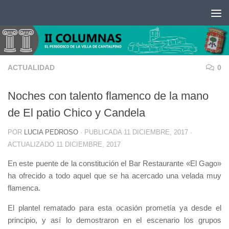
Saltar al contenido
ACTUALIDAD
0
Noches con talento flamenco de la mano
de El patio Chico y Candela
POR
LUCIA PEDROSO
· PUBLICADA
11 DICIEMBRE, 2017
·
ACTUALIZADO
11 DICIEMBRE, 2017
En este puente de la constitución el Bar Restaurante «El Gago»
ha ofrecido a todo aquel que se ha acercado una velada muy
flamenca.
El plantel rematado para esta ocasión prometía ya desde el
principio, y así lo demostraron en el escenario los grupos